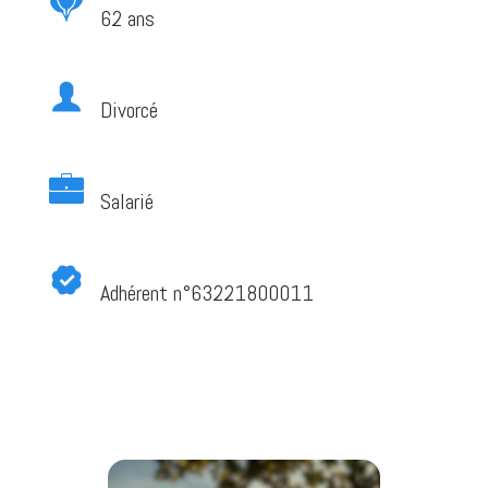
62 ans
Divorcé
Salarié
Adhérent n°63221800011