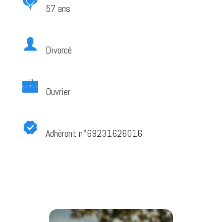
57 ans
Divorcé
Ouvrier
Adhérent n°69231626016