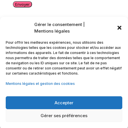
Gérer le consentement |
Mentions légales
Pour offrir les meilleures expériences, nous utilisons des
technologies telles que les cookies pour stocker et/ou accéder aux
informations des appareils. Le fait de consentir à ces technologies
nous permettra de traiter des données telles que le comportement
Unicis Rencontres Arras
de navigation ou les ID uniques sur ce site. Le fait de ne pas
Tel : 03 21 23 36 61
consentir ou de retirer son consentement peut avoir un effet négatif
La Péniche Numérique, Rue de la piscine,
sur certaines caractéristiques et fonctions.
62000 Arras,
Mentions légales et gestion des cookies
Pas-de-Calais
Accepter
Contactez-nous
06 83 98 37 42
Contactez-nous
06 83 98 37 42
Gérer ses préférences