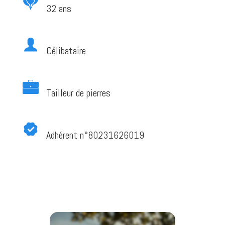
32 ans
Célibataire
Tailleur de pierres
Adhérent n°80231626019