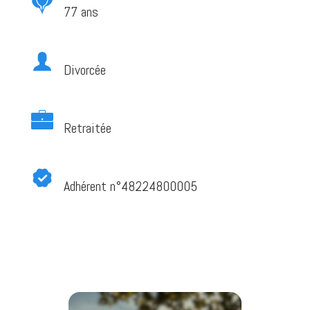
77 ans
Divorcée
Retraitée
Adhérent n°48224800005